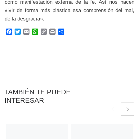
como manifestación externa de la fe. Así nos hacen
vivir de forma más plástica esa comprensión del mal,
de la desgracia».
F
T
E
W
C
P
C
a
w
m
h
o
r
o
c
i
a
a
p
i
m
e
t
i
t
y
n
p
b
t
l
s
L
t
a
o
e
A
i
r
o
r
p
n
t
k
p
k
i
r
TAMBIÉN TE PUEDE
INTERESAR