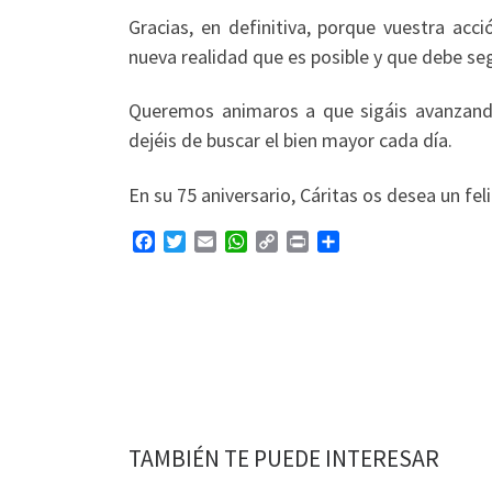
Gracias, en definitiva, porque vuestra acc
nueva realidad que es posible y que debe segu
Queremos animaros a que sigáis avanzando
dejéis de buscar el bien mayor cada día.
En su 75 aniversario, Cáritas os desea un fel
F
T
E
W
C
P
C
a
w
m
h
o
r
o
c
i
a
a
p
i
m
e
t
i
t
y
n
p
b
t
l
s
L
t
a
o
e
A
i
r
o
r
p
n
t
k
p
k
i
r
TAMBIÉN TE PUEDE INTERESAR