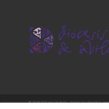
© 2026
Diócesis de Ávila
– Todos los derechos rese