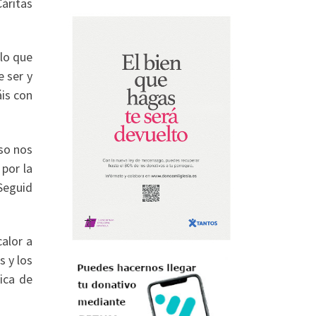
áritas
 lo que
e ser y
is con
so nos
 por la
Seguid
calor a
s y los
ica de