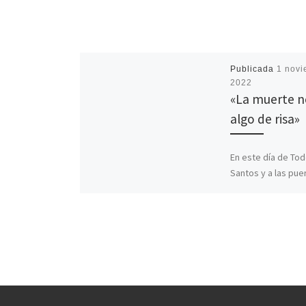
Publicada
1 novi
2022
«La muerte n
algo de risa»
En este día de Tod
Santos y a las pue
celebrar el día de 
Difuntos, recorda
sentido […]