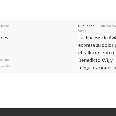
embre,
Publicada
31 diciembr
2022
o es
La diócesis de Ávi
expresa su dolor 
el fallecimiento 
Benedicto XVI, y
os los
rtas de
ruega oraciones 
los Fieles
su eterno descan
mos el
Tras conocer la noticia d
fallecimiento del Papa
emérito Benedicto XVI,
acontecida a las 9:34 de
último día del año 2022,