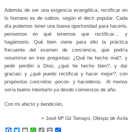
Además de ser una exigencia evangélica, rectificar en
lo humano es de sabios, según el decir popular. Cada
día podemos tener una buena oportunidad para hacerlo,
pensemos en qué tenemos que rectificar… y
hagámoslo. Qué bien viene para ello la práctica
frecuente del examen de conciencia, que podría
resumirse en tres preguntas: ¿Qué he hecho mal?, y
pedir perdón a Dios; ¿qué he hecho bien?, y dar
gracias; y ¿qué puedo rectificar y hacer mejor?, con
propósitos concretos -pocos- y hacederos. Al menos
sería bueno intentarlo ya desde comienzos de año.
Con mi afecto y bendición,
+ José Mª Gil Tamayo, Obispo de Ávila
F
T
E
W
C
P
C