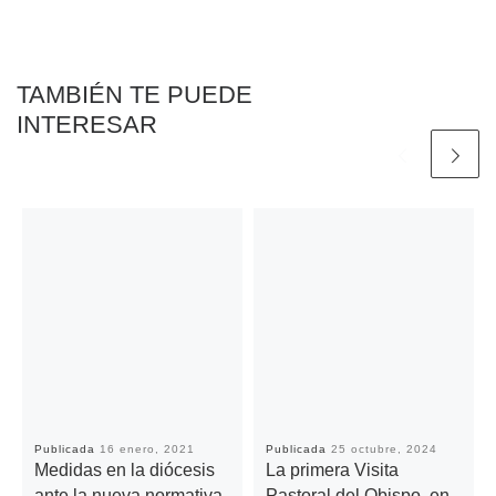
o
r
p
n
t
k
p
k
i
r
TAMBIÉN TE PUEDE
INTERESAR
Publicada
16 enero, 2021
Publicada
25 octubre, 2024
Medidas en la diócesis
La primera Visita
ante la nueva normativa
Pastoral del Obispo, en