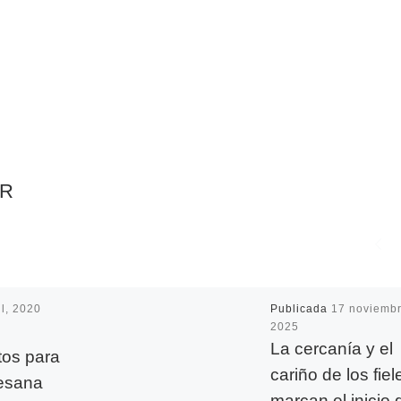
AR
il, 2020
Publicada
17 noviembr
2025
La cercanía y el
os para
cariño de los fiel
cesana
marcan el inicio 