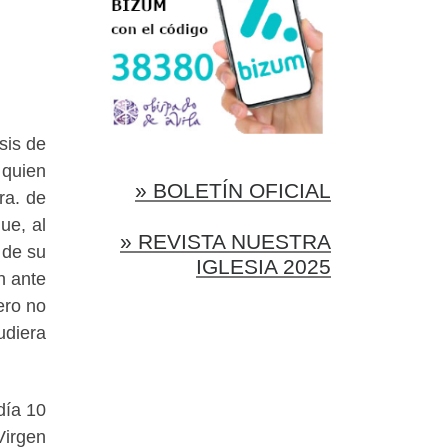
sis de
 quien
» BOLETÍN OFICIAL
ra. de
ue, al
» REVISTA NUESTRA
 de su
IGLESIA 2025
n ante
ero no
udiera
día 10
Virgen