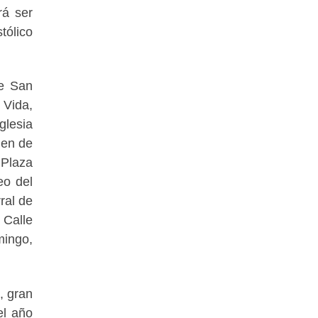
rá ser
tólico
de San
 Vida,
glesia
gen de
 Plaza
eo del
ral de
 Calle
mingo,
, gran
el año