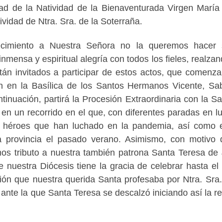
d de la Natividad de la Bienaventurada Virgen María
ividad de Ntra. Sra. de la Soterraña.
ecimiento a Nuestra Señora no la queremos hacer 
mensa y espiritual alegría con todos los fieles, realzan
tán invitados a participar de estos actos, que comenza
 en la Basílica de los Santos Hermanos Vicente, Sa
ntinuación, partirá la Procesión Extraordinaria con la S
 en un recorrido en el que, con diferentes paradas en l
s héroes que han luchado en la pandemia, así como 
a provincia el pasado verano. Asimismo, con motivo 
mos tributo a nuestra también patrona Santa Teresa de
 nuestra Diócesis tiene la gracia de celebrar hasta el
ón que nuestra querida Santa profesaba por Ntra. Sra.
 ante la que Santa Teresa se descalzó iniciando así la r