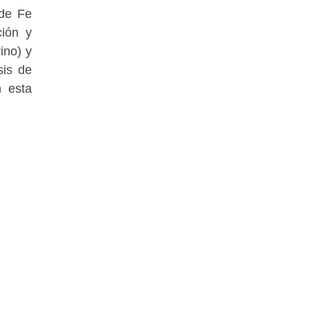
 de Fe
ción y
ino) y
sis de
n esta