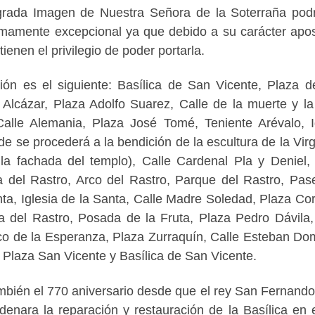
agrada Imagen de Nuestra Señora de la Soterraña pod
umamente excepcional ya que debido a su carácter apos
enen el privilegio de poder portarla.
sión es el siguiente: Basílica de San Vicente, Plaza 
Alcázar, Plaza Adolfo Suarez, Calle de la muerte y la
 Calle Alemania, Plaza José Tomé, Teniente Arévalo, I
e se procederá a la bendición de la escultura de la Vir
la fachada del templo), Calle Cardenal Pla y Deniel,
a del Rastro, Arco del Rastro, Parque del Rastro, Pas
nta, Iglesia de la Santa, Calle Madre Soledad, Plaza Cor
 del Rastro, Posada de la Fruta, Plaza Pedro Dávila,
co de la Esperanza, Plaza Zurraquín, Calle Esteban Do
 Plaza San Vicente y Basílica de San Vicente.
mbién el 770 aniversario desde que el rey San Fernando
denara la reparación y restauración de la Basílica en 