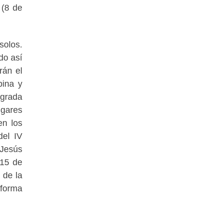
 (8 de
solos.
do así
rán el
bina y
agrada
ugares
en los
del IV
 Jesús
 15 de
 de la
eforma