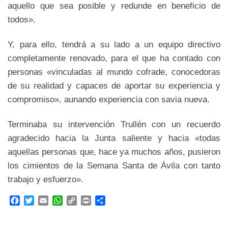
aquello que sea posible y redunde en beneficio de
todos».
Y, para ello, tendrá a su lado a un equipo directivo
completamente renovado, para el que ha contado con
personas «vinculadas al mundo cofrade, conocedoras
de su realidad y capaces de aportar su experiencia y
compromiso», aunando experiencia con savia nueva.
Terminaba su intervención Trullén con un recuerdo
agradecido hacia la Junta saliente y hacia «todas
aquellas personas que, hace ya muchos años, pusieron
los cimientos de la Semana Santa de Ávila con tanto
trabajo y esfuerzo».
F
T
E
W
C
P
C
a
w
m
h
o
r
o
c
i
a
a
p
i
m