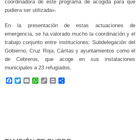
coordinadora de este programa de acogida para que
pudiera ser utilizada».
En la presentación de estas actuaciones de
emergencia, se ha valorado mucho la coordinación y el
trabajo conjunto entre instituciones: Subdelegación del
Gobierno, Cruz Roja, Cáritas y ayuntamientos como el
de Cebreros, que acoge en sus instalaciones
municipales a 23 refugiados.
F
T
E
W
C
P
C
a
w
m
h
o
r
o
c
i
a
a
p
i
m
e
t
i
t
y
n
p
b
t
l
s
L
t
a
o
e
A
i
r
o
r
p
n
t
k
p
k
i
r