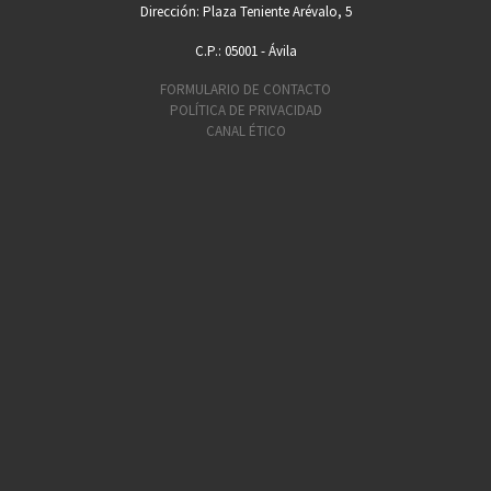
Dirección: Plaza Teniente Arévalo, 5
C.P.: 05001 - Ávila
FORMULARIO DE CONTACTO
POLÍTICA DE PRIVACIDAD
CANAL ÉTICO