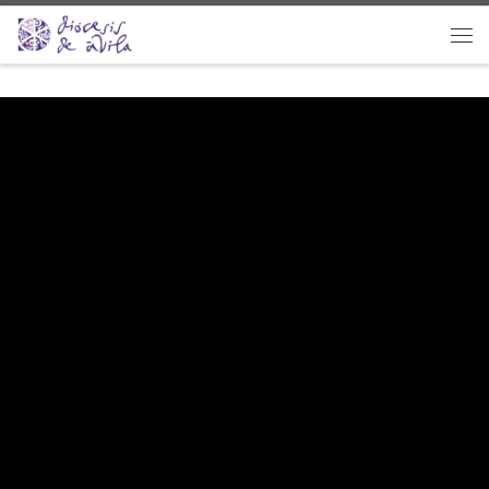
Saltar al contenido
Men
Acompañar al que sufre
Publicada
11 febrero, 2022
La Iglesia celebra el
11 de febrero
, festividad de
Nuestra
Señora de Lourdes
, la
Jornada Mundial del Enfermo.
Este
día se inicia la Campaña que concluye
el 22 de mayo
,
cuando la Iglesia en España celebra la
Pascua del Enfermo.
«Acompañar en el sufrimiento»
es el lema que propone el
departamento
de Pastoral de la Salud
, que ha editado los
materiales para esta Jornada instituida hace 30 años por
san Juan Pablo II para
sensibilizar sobre la necesidad de