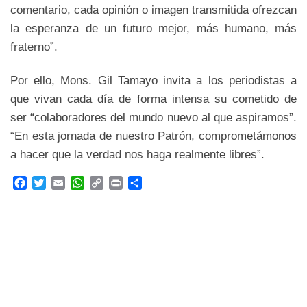
comentario, cada opinión o imagen transmitida ofrezcan
la esperanza de un futuro mejor, más humano, más
fraterno”.
Por ello, Mons. Gil Tamayo invita a los periodistas a
que vivan cada día de forma intensa su cometido de
ser “colaboradores del mundo nuevo al que aspiramos”.
“En esta jornada de nuestro Patrón, comprometámonos
a hacer que la verdad nos haga realmente libres”.
F
T
E
W
C
P
C
a
w
m
h
o
r
o
c
i
a
a
p
i
m
e
t
i
t
y
n
p
b
t
l
s
L
t
a
o
e
A
i
r
o
r
p
n
t
k
p
k
i
r