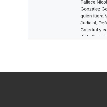
Fallece Nico
González Go
quien fuera V
Judicial, Deá
Catedral y c
de la Encarn
durante déc
La Diócesis de Áv
comunica con pr
pesar el fallecim
don Nicolás Gonz
González, sacerd
abulense que ent
su vida […]