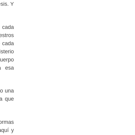
sis. Y
, cada
estros
e cada
sterio
cuerpo
a esa
No una
ia que
formas
aquí y