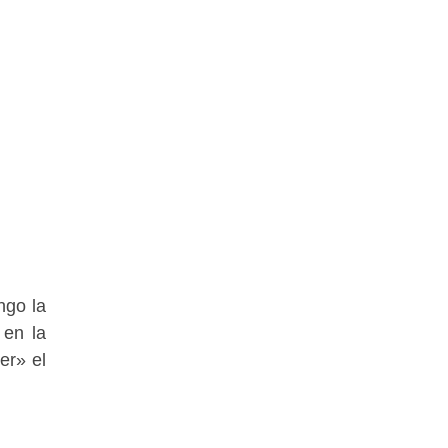
ngo la
 en la
er» el