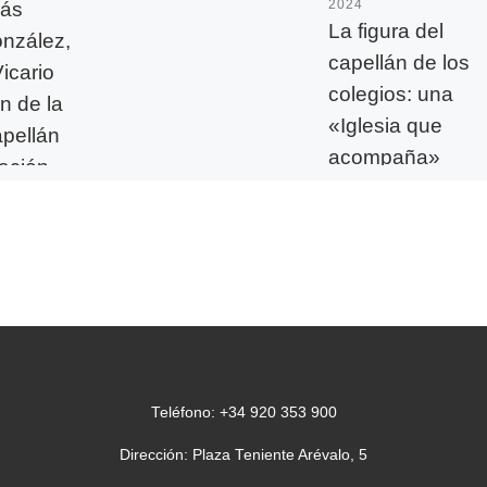
lás
2024
La figura del
nzález,
capellán de los
icario
colegios: una
n de la
«Iglesia que
apellán
acompaña»
ación
adas
Este miércoles, 27 de
noviembre, se celebra
ila
honor de San José de
ofundo
Calasanz el día de los
iento de
maestros. En efecto, e
ález
ote
regó toda
Teléfono: +34 920 353 900
Dirección: Plaza Teniente Arévalo, 5