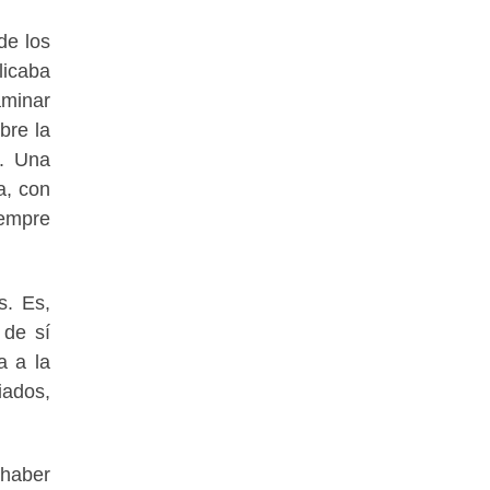
de los
licaba
aminar
bre la
». Una
a, con
iempre
s. Es,
 de sí
a a la
iados,
 haber