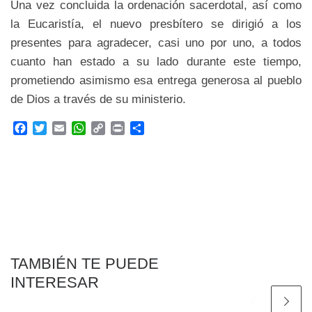
Una vez concluida la ordenación sacerdotal, así como
la Eucaristía, el nuevo presbítero se dirigió a los
presentes para agradecer, casi uno por uno, a todos
cuanto han estado a su lado durante este tiempo,
prometiendo asimismo esa entrega generosa al pueblo
de Dios a través de su ministerio.
F
T
E
W
C
P
C
a
w
m
h
o
r
o
c
i
a
a
p
i
m
e
t
i
t
y
n
p
b
t
l
s
L
t
a
o
e
A
i
r
o
r
p
n
t
k
p
k
i
r
TAMBIÉN TE PUEDE
INTERESAR