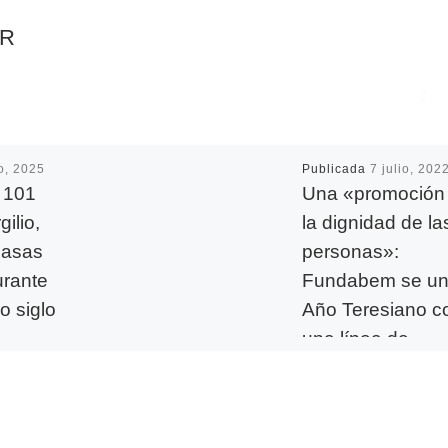
AR
io, 2025
Publicada
7 julio, 202
s 101
Una «promoción
ilio,
la dignidad de la
Casas
personas»:
urante
Fundabem se un
o siglo
Año Teresiano c
una línea de
productos hecho
s 25 de
acerdote
mano por perso
io
con discapacida
101 años