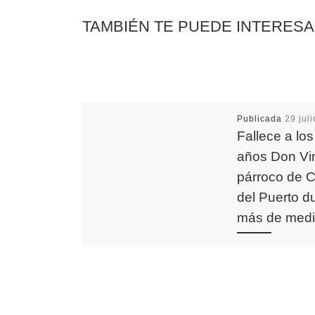
TAMBIÉN TE PUEDE INTERES
Publicada
29 jul
Fallece a lo
años Don Virg
párroco de 
del Puerto d
más de medi
El pasado vierne
julio falleció el s
abulense D. Virgil
González, a los 