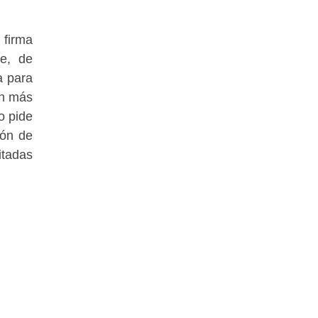
 firma
te, de
a para
en más
o pide
ión de
itadas