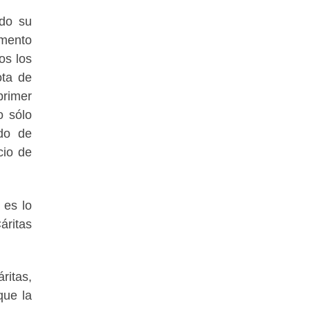
ado su
amento
os los
ota de
primer
o sólo
ido de
cio de
 es lo
áritas
ritas,
que la