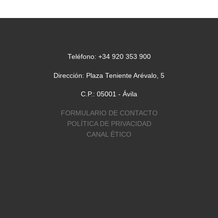
 de
Una Santa Teresa de
espaldas, junto a un so
radiante. Es fácil reco
la obra del pintor abul
Teléfono: +34 920 353 900
Luciano Díaz Castilla, 
[…]
Dirección: Plaza Teniente Arévalo, 5
C.P.: 05001 - Ávila
FORMULARIO DE CONTACTO
POLÍTICA DE PRIVACIDAD
CANAL ÉTICO