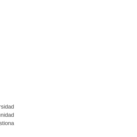
rsidad
unidad
stiona