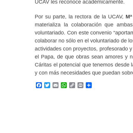
UCAV les reconoce académicamente.
Por su parte, la rectora de la UCAV,
Mª
materializa la colaboración que ambas
voluntariado. Con este convenio “aporta
colaborar no sólo en el voluntariado de 
actividades con proyectos, profesorado 
el Papa, de que obras sean amores y n
Cáritas el potencial que tenemos desde l
y con más necesidades que puedan sobrev
F
T
E
W
C
P
C
a
w
m
h
o
r
o
c
i
a
a
p
i
m
e
t
i
t
y
n
p
b
t
l
s
L
t
a
o
e
A
i
r
o
r
p
n
t
k
p
k
i
r