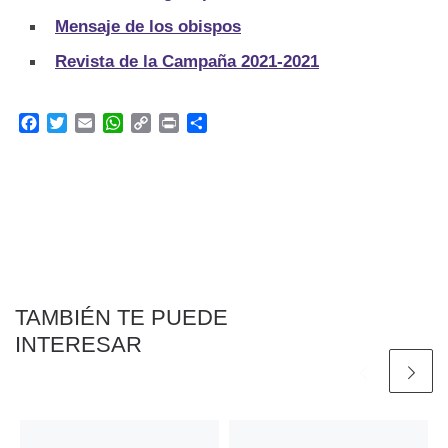
Mensaje de los obispos
Revista de la Campaña 2021-2021
F
T
E
W
C
P
C
a
w
m
h
o
r
o
c
i
a
a
p
i
m
e
t
i
t
y
n
p
b
t
l
s
L
t
a
o
e
A
i
r
o
r
p
n
t
k
p
k
i
r
TAMBIÉN TE PUEDE
INTERESAR