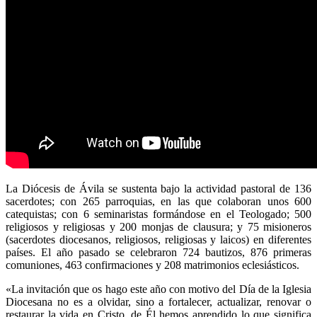
La Diócesis de Ávila se sustenta bajo la actividad pastoral de 136
sacerdotes; con 265 parroquias, en las que colaboran unos 600
catequistas; con 6 seminaristas formándose en el Teologado; 500
religiosos y religiosas y 200 monjas de clausura; y 75 misioneros
(sacerdotes diocesanos, religiosos, religiosas y laicos) en diferentes
países. El año pasado se celebraron 724 bautizos, 876 primeras
comuniones, 463 confirmaciones y 208 matrimonios eclesiásticos.
«La invitación que os hago este año con motivo del Día de la Iglesia
Diocesana no es a olvidar, sino a fortalecer, actualizar, renovar o
restaurar la vida en Cristo, de Él hemos aprendido lo que significa