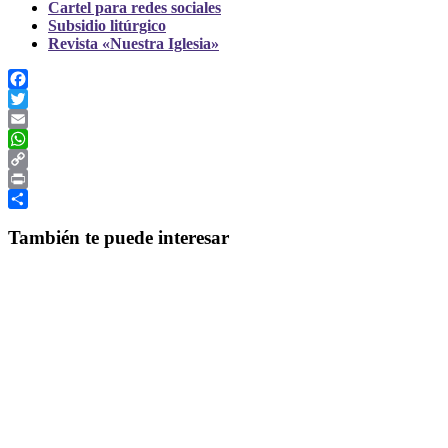
Cartel para redes sociales
Subsidio litúrgico
Revista «Nuestra Iglesia»
Facebook
Twitter
Email
WhatsApp
Copy
Link
Print
Compartir
También te puede interesar