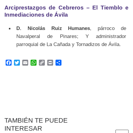
Arciprestazgos de Cebreros – El Tiemblo e
Inmediaciones de Ávila
D. Nicolás Ruiz Humanes
, párroco de
Navalperal de Pinares; Y administrador
parroquial de La Cañada y Tornadizos de Ávila.
F
T
E
W
C
P
C
a
w
m
h
o
r
o
c
i
a
a
p
i
m
e
t
i
t
y
n
p
b
t
l
s
L
t
a
o
e
A
i
r
o
r
p
n
t
k
p
k
i
r
TAMBIÉN TE PUEDE
INTERESAR