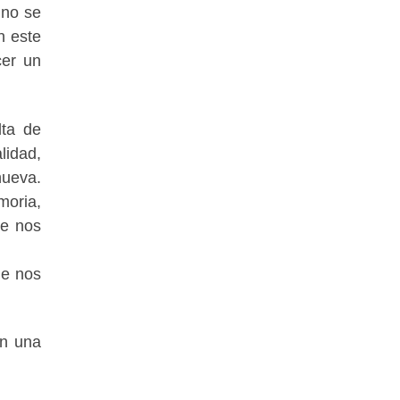
 no se
n este
cer un
lta de
lidad,
nueva.
moria,
ue nos
ue nos
en una