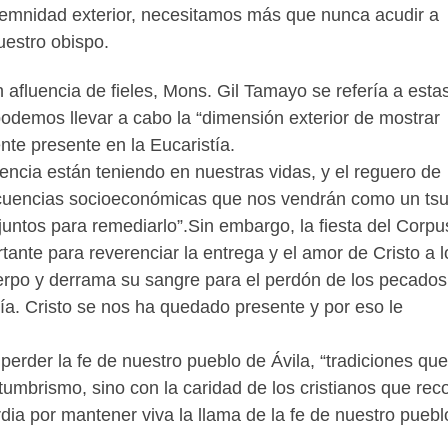
emnidad exterior, necesitamos más que nunca acudir a
uestro obispo.
n afluencia de fieles, Mons. Gil Tamayo se refería a esta
podemos llevar a cabo la “dimensión exterior de mostrar
nte presente en la Eucaristía.
encia están teniendo en nuestras vidas, y el reguero de
ecuencias socioeconómicas que nos vendrán como un ts
untos para remediarlo”.Sin embargo, la fiesta del Corpu
ante para reverenciar la entrega y el amor de Cristo a l
erpo y derrama su sangre para el perdón de los pecados
a. Cristo se nos ha quedado presente y por eso le
perder la fe de nuestro pueblo de Ávila, “tradiciones qu
mbrismo, sino con la caridad de los cristianos que rec
ia por mantener viva la llama de la fe de nuestro puebl