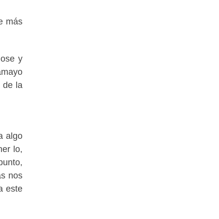
ue más
dose y
Tamayo
 de la
a algo
er lo,
punto,
as nos
a este