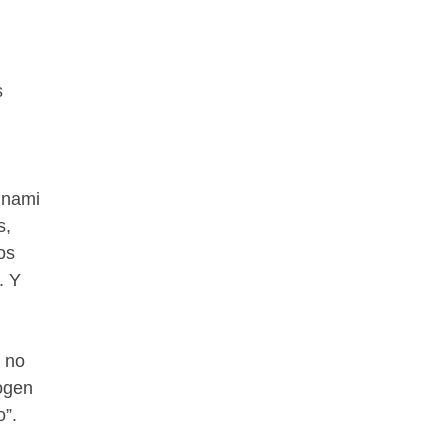
s
unami
s,
os
. Y
e no
ogen
o”.