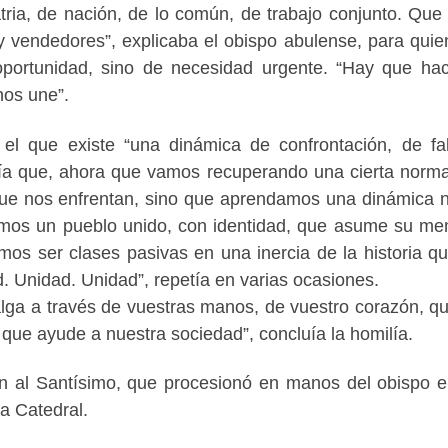
tria, de nación, de lo común, de trabajo conjunto. Que
y vendedores”, explicaba el obispo abulense, para quie
portunidad, sino de necesidad urgente. “Hay que ha
nos une”.
l que existe “una dinámica de confrontación, de fa
ría que, ahora que vamos recuperando una cierta norma
que nos enfrentan, sino que aprendamos una dinámica 
mos un pueblo unido, con identidad, que asume su me
mos ser clases pasivas en una inercia de la historia q
d. Unidad. Unidad”, repetía en varias ocasiones.
alga a través de vuestras manos, de vuestro corazón, q
que ayude a nuestra sociedad”, concluía la homilía.
ón al Santísimo, que procesionó en manos del obispo 
la Catedral.