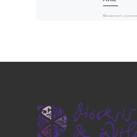
Programa corres
a la emisión del 
de mayo de 2026 
La caridad como 
del viaje del Pap