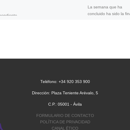
La semana que ha
concluido ha sido la fin
pondiente
la presidencia del card
viernes 8
don Ricardo Blázquez 
Editorial:
frente de los obispos [
eje central
a […]
Teléfono: +34 920 353 900
Dirección: Plaza Teniente Arévalo, 5
C.P.: 05001 - Ávila
FORMULARIO DE CONTACTO
POLÍTICA DE PRIVACIDAD
CANAL ÉTICO