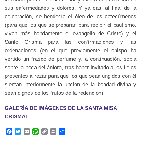
sus enfermedades y dolores. Y ya casi al final de la
celebración, se bendecía el óleo de los catecúmenos
(para que los que se preparan para recibir el bautismo,
vivan más hondamente el evangelio de Cristo) y el
Santo Crisma para las confirmaciones y las
ordenaciones (en el que previamente el obispo ha
vertido un frasco de perfume y, a continuación, sopla
sobre la boca del ánfora, tras haber invitado a los fieles
presentes a rezar para que los que sean ungidos con él
sientan interiormente la unción de la bondad divina y
sean dignos de los frutos de la redención).
GALERÍA DE IMÁGENES DE LA SANTA MISA
CRISMAL
F
T
E
W
C
P
C
a
w
m
h
o
r
o