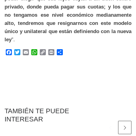
privado, donde pueda pagar sus cuotas; y los que
no tengamos ese nivel económico medianamente
alto, tendremos que resignarnos con este modelo
único y unilateral que están definiendo con la nueva
ley
”.
F
T
E
W
C
P
C
a
w
m
h
o
r
o
c
i
a
a
p
i
m
e
t
i
t
y
n
p
b
t
l
s
L
t
a
o
e
A
i
r
o
r
p
n
t
k
p
k
i
r
TAMBIÉN TE PUEDE
INTERESAR