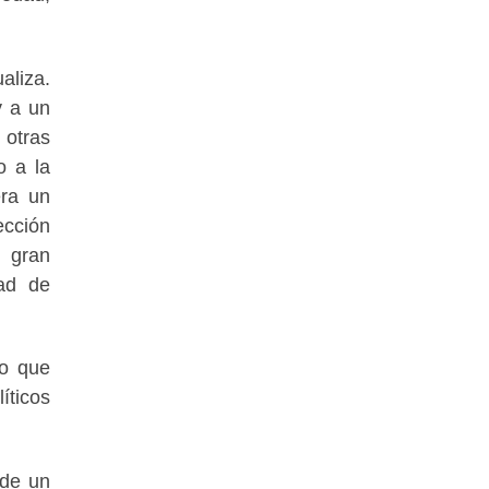
aliza.
y a un
 otras
o a la
era un
ección
e gran
dad de
Lo que
íticos
 de un