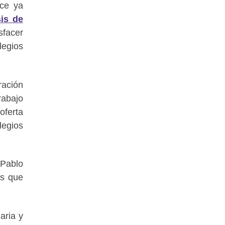
ace ya
is de
facer
legios
ración
rabajo
oferta
legios
 Pablo
es que
aria y