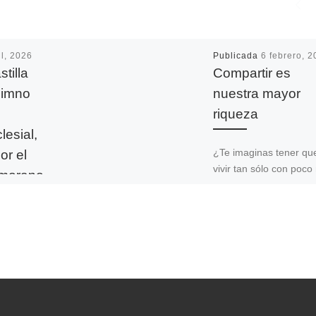
il, 2026
Publicada
6 febrero, 
stilla
Compartir es
himno
nuestra mayor
riqueza
esial,
or el
¿Te imaginas tener qu
vivir tan sólo con poc
amorano
de 2 euros al día? Pue
ado
la triste realidad de ca
 la
l himno y
lea,
de los tres
ro […]