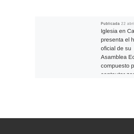
Publicada
22 abr
Iglesia en Ca
presenta el 
oficial de su
Asamblea Ecl
compuesto p
cantautor z
Rogelio Cab
«Renovados para
misión», título de
lema de la Asamb
sonará a lo largo 
días del encuent