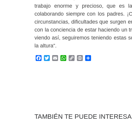
trabajo enorme y precioso, que es l
colaborando siempre con los padres. ¡
circunstancias, dificultades que surgen 
con la conciencia de estar haciendo un t
viendo así, seguiremos teniendo estas s
la altura”.
F
T
E
W
C
P
C
a
w
m
h
o
r
o
c
i
a
a
p
i
m
e
t
i
t
y
n
p
b
t
l
s
L
t
a
o
e
A
i
r
o
r
p
n
t
k
p
k
i
r
TAMBIÉN TE PUEDE INTERES