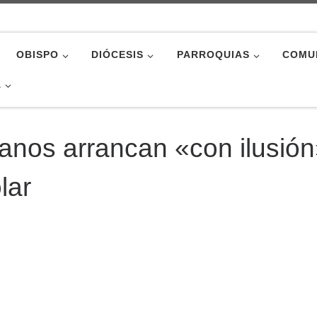
OBISPO
DIÓCESIS
PARROQUIAS
COMU
A
anos arrancan «con ilusió
lar