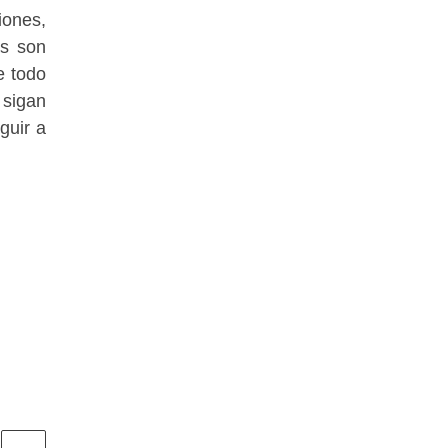
ones,
ás son
e todo
 sigan
guir a