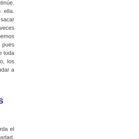
tinúe.
ella.
 sacar
 veces
ebemos
, pues
e toda
o, los
udar a
s
rda el
iedad,