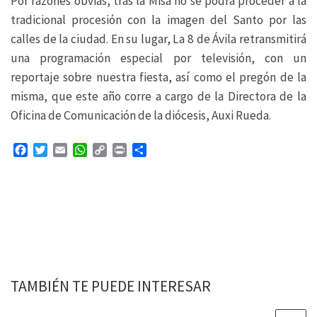
Por razones obvias, tras la Misa no se podrá proceder a la
tradicional procesión con la imagen del Santo por las
calles de la ciudad. En su lugar, La 8 de Ávila retransmitirá
una programación especial por televisión, con un
reportaje sobre nuestra fiesta, así como el pregón de la
misma, que este año corre a cargo de la Directora de la
Oficina de Comunicación de la diócesis, Auxi Rueda.
F
T
E
W
C
P
C
a
w
m
h
o
r
o
c
i
a
a
p
i
m
e
t
i
t
y
n
p
b
t
l
s
L
t
a
o
e
A
i
r
o
r
p
n
t
k
p
k
i
r
TAMBIÉN TE PUEDE INTERESAR