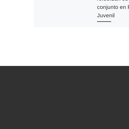
conjunto en 
Juvenil
La Mesa Regiona
Pastoral Juvenil 
reunido este lun
Salamanca, en u
encuentro coordi
el obispo de Sal