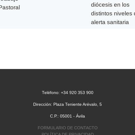
diócesis en los
Pastoral
distintos niveles
alerta sanitaria
l de
El Gobierno de España
se ha
decretado de nuevo el
es en
Estado de Alarma med
n
el Real Decreto 926/20
nado por
de 25 de octubre,
amanca […]
nombrando […]
Teléfono: +34 920 353 900
Dirección: Plaza Teniente Arévalo, 5
C.P.: 05001 - Ávila
FORMULARIO DE CONTACTO
POLÍTICA DE PRIVACIDAD