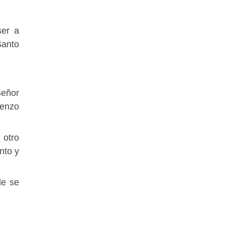
er a
Santo
Señor
ienzo
 otro
nto y
de se