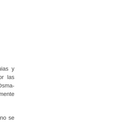
ias y
r las
 Osma-
lmente
 no se