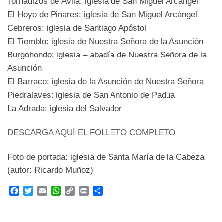
Tornadizos de Ávila: iglesia de San Miguel Arcángel
El Hoyo de Pinares: iglesia de San Miguel Arcángel
Cebreros: iglesia de Santiago Apóstol
El Tiemblo: iglesia de Nuestra Señora de la Asunción
Burgohondo: iglesia – abadía de Nuestra Señora de la
Asunción
El Barraco: iglesia de la Asunción de Nuestra Señora
Piedralaves: iglesia de San Antonio de Padua
La Adrada: iglesia del Salvador
DESCARGA AQUÍ EL FOLLETO COMPLETO
Foto de portada: iglesia de Santa María de la Cabeza
(autor: Ricardo Muñoz)
F
T
E
W
C
P
C
a
w
m
h
o
r
o
c
i
a
a
p
i
m
e
t
i
t
y
n
p