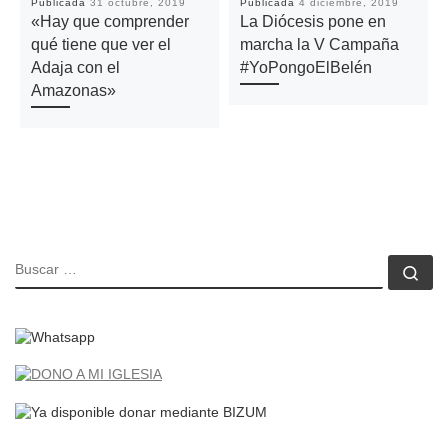
Publicada
31 octubre, 2019
Publicada
4 diciembre, 2019
«Hay que comprender
La Diócesis pone en
qué tiene que ver el
marcha la V Campaña
Adaja con el
#YoPongoElBelén
Amazonas»
BUSCAR
Bu