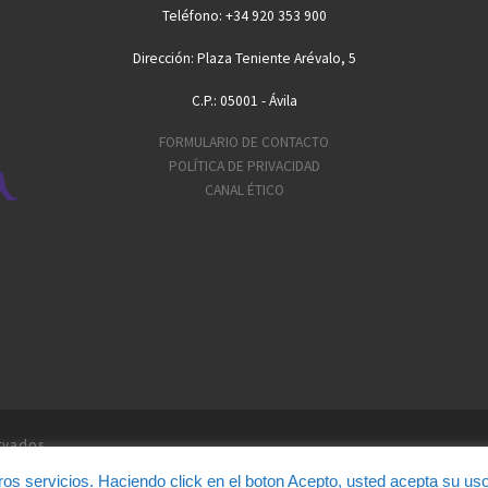
Teléfono: +34 920 353 900
Dirección: Plaza Teniente Arévalo, 5
C.P.: 05001 - Ávila
FORMULARIO DE CONTACTO
POLÍTICA DE PRIVACIDAD
CANAL ÉTICO
rvados
ros servicios. Haciendo click en el boton Acepto, usted acepta su us