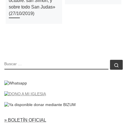
octubre: san Simón, y
sobre todo San Judas»
(27/10/2019)
BUSCAR
Bu
» BOLETÍN OFICIAL