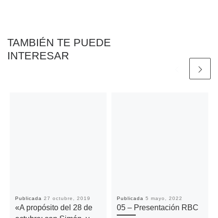
o
r
p
n
t
k
p
k
i
r
TAMBIÉN TE PUEDE
INTERESAR
Publicada
27 octubre, 2019
Publicada
5 mayo, 2022
«A propósito del 28 de
05 – Presentación RBC