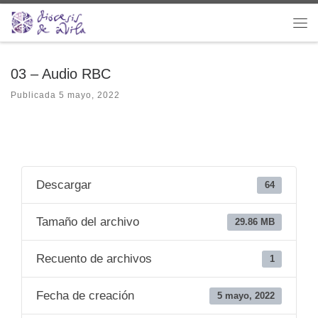
Saltar al contenido
Me
03 – Audio RBC
Publicada
5 mayo, 2022
Descargar
64
Tamaño del archivo
29.86 MB
Recuento de archivos
1
Fecha de creación
5 mayo, 2022