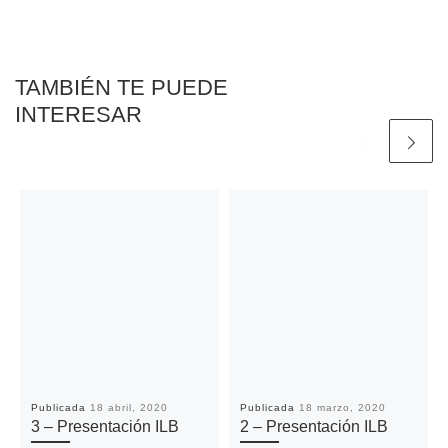
o
r
p
n
t
k
p
k
i
r
TAMBIÉN TE PUEDE
INTERESAR
Publicada
18 abril, 2020
Publicada
18 marzo, 2020
3 – Presentación ILB
2 – Presentación ILB