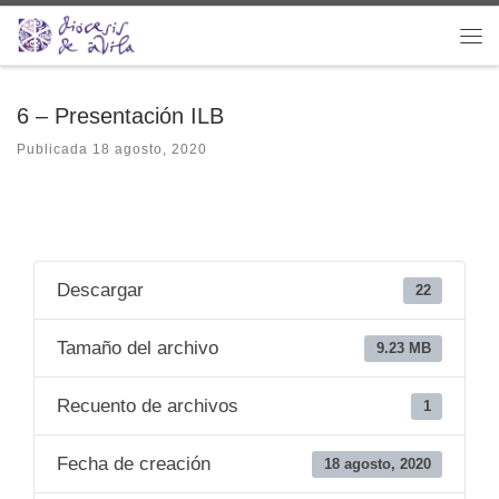
Saltar al contenido
Me
6 – Presentación ILB
Publicada
18 agosto, 2020
Descargar
22
Tamaño del archivo
9.23 MB
Recuento de archivos
1
Fecha de creación
18 agosto, 2020