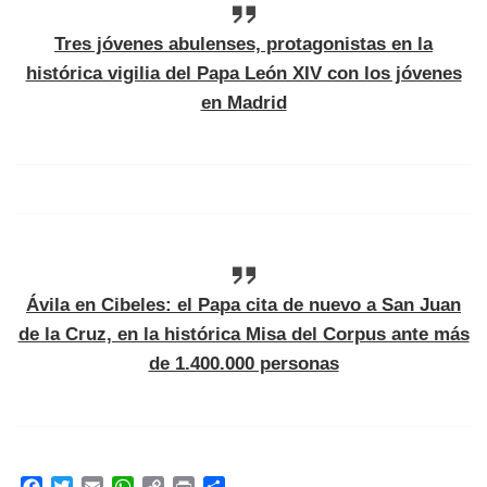
Tres jóvenes abulenses, protagonistas en la
histórica vigilia del Papa León XIV con los jóvenes
en Madrid
Ávila en Cibeles: el Papa cita de nuevo a San Juan
de la Cruz, en la histórica Misa del Corpus ante más
de 1.400.000 personas
F
T
E
W
C
P
C