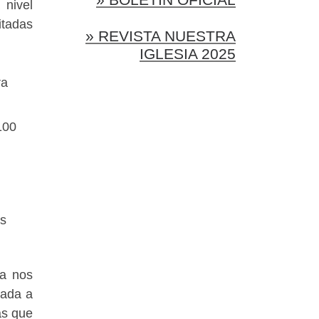
 nivel
itadas
» REVISTA NUESTRA
IGLESIA 2025
ra
100
as
la nos
mada a
as que