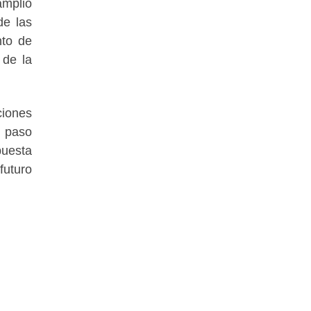
amplio
de las
nto de
 de la
ciones
n paso
puesta
futuro