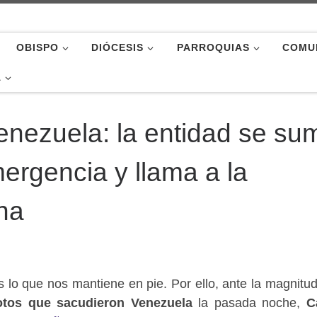
OBISPO
DIÓCESIS
PARROQUIAS
COMU
A
Venezuela: la entidad se su
ergencia y llama a la
na
s lo que nos mantiene en pie. Por ello, ante la magnitud
otos que sacudieron Venezuela
la pasada noche,
C