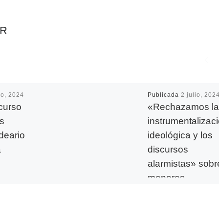
AR
io, 2024
Publicada
2 julio, 202
curso
«Rechazamos la
os
instrumentalizac
ideario
ideológica y los
a
discursos
alarmistas» sobr
menores
inmigrantes
e de este
ban
as aulas