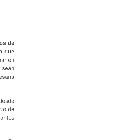
ros de
a que
mar en
a sean
cesana
 desde
cto de
or los