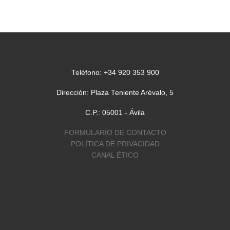
El Secretariado dioces
tes de
de Pastoral de Migrac
y
de la diócesis de Ávila
une a la Nota Una luz 
esperanza para los […
Teléfono: +34 920 353 900
Dirección: Plaza Teniente Arévalo, 5
C.P.: 05001 - Ávila
FORMULARIO DE CONTACTO
POLÍTICA DE PRIVACIDAD
CANAL ÉTICO