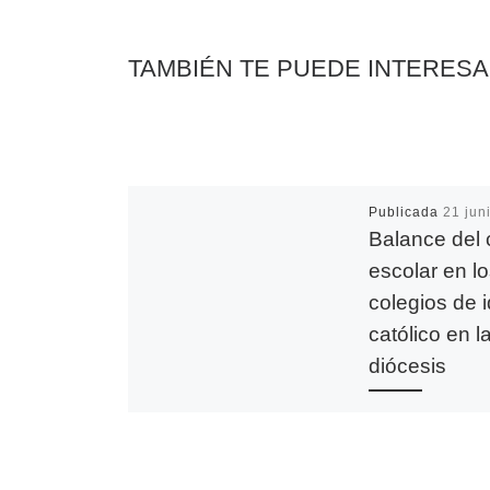
k
p
k
i
r
TAMBIÉN TE PUEDE INTERES
Publicada
21 jun
Balance del 
escolar en l
colegios de 
católico en l
diócesis
A las 3 de la tard
viernes se cerra
definitivamente l