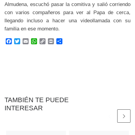
Almudena, escuchó pasar la comitiva y salió corriendo
con varios compañeros para ver al Papa de cerca,
llegando incluso a hacer una videollamada con su
familia en ese momento.
F
T
E
W
C
P
C
a
w
m
h
o
r
o
c
i
a
a
p
i
m
e
t
i
t
y
n
p
b
t
l
s
L
t
a
o
e
A
i
r
o
r
p
n
t
k
p
k
i
r
TAMBIÉN TE PUEDE
INTERESAR