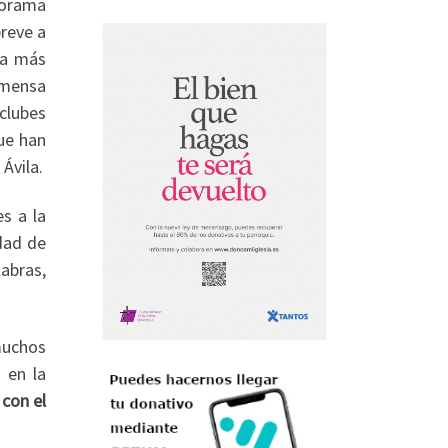
norama
breve a
ia más
nmensa
clubes
ue han
Ávila.
s a la
idad de
abras,
muchos
 en la
con el