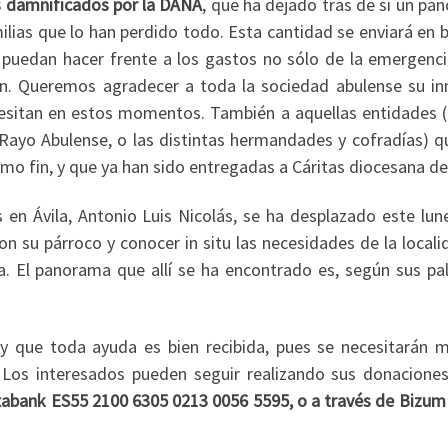
s damnificados por la DANA
, que ha dejado tras de sí un pa
ilias que lo han perdido todo. Esta cantidad se enviará en 
e puedan hacer frente a los gastos no sólo de la emergenc
ión. Queremos agradecer a toda la sociedad abulense su i
esitan en estos momentos. También a aquellas entidades (
Rayo Abulense, o las distintas hermandades y cofradías) q
mo fin, y que ya han sido entregadas a Cáritas diocesana de 
 en Ávila, Antonio Luis Nicolás, se ha desplazado este lune
on su párroco y conocer in situ las necesidades de la local
. El panorama que allí se ha encontrado es, según sus pal
 que toda ayuda es bien recibida, pues se necesitarán 
 Los interesados pueden seguir realizando sus donaciones
ixabank ES55 2100 6305 0213 0056 5595, o a través de Bizum 