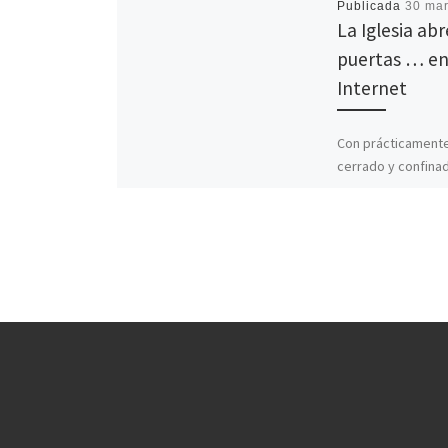
Publicada
30 mar
La Iglesia abr
puertas … e
Internet
Con prácticament
cerrado y confina
casa, las redes so
medios de comuni
para la mayoría el