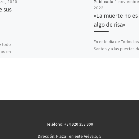
zo, 2020
Publicada
1 noviembre
e sus
2022
«La muerte no es
n
algo de risa»
En este día de Todos los
e todo
Santos y a las puertas d
dos en
celebrar el día de los Fi
ciales y los
Difuntos, recordamos el
cación son
sentido […]
 único […]
Teléfono: +34 920 353 900
Dirección: Plaza Teniente Arévalo, 5