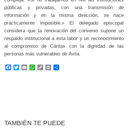
públicas y privadas, con una transmisión de
información y en la misma dirección, se hace
prácticamente imposible.» El delegado episcopal
considera que la renovación del convenio supone un
respaldo institucional a esta labor y un reconocimiento
al compromiso de Cáritas con la dignidad de las
personas más vulnerables de Ávila.
F
T
E
W
C
P
C
a
w
m
h
o
r
o
c
i
a
a
p
i
m
e
t
i
t
y
n
p
b
t
l
s
L
t
a
o
e
A
i
r
o
r
p
n
t
k
p
k
i
r
TAMBIÉN TE PUEDE