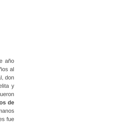
te año
os al
l, don
lita y
ueron
os de
rmanos
es fue