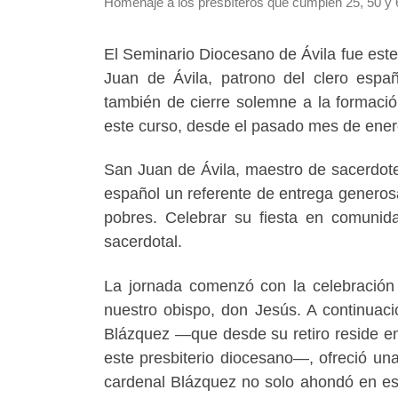
Homenaje a los presbíteros que cumplen 25, 50 y 6
El Seminario Diocesano de Ávila fue este 
Juan de Ávila, patrono del clero espa
también de cierre solemne a la formació
este curso, desde el pasado mes de ener
San Juan de Ávila, maestro de sacerdotes
español un referente de entrega generos
pobres. Celebrar su fiesta en comunid
sacerdotal.
La jornada comenzó con la celebración 
nuestro obispo, don Jesús. A continuaci
Blázquez —que desde su retiro reside en 
este presbiterio diocesano—, ofreció una 
cardenal Blázquez no solo ahondó en est