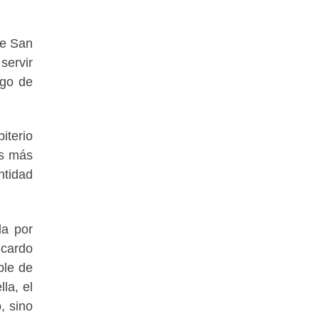
de San
servir
rgo de
iterio
os más
ntidad
da por
icardo
ble de
la, el
, sino