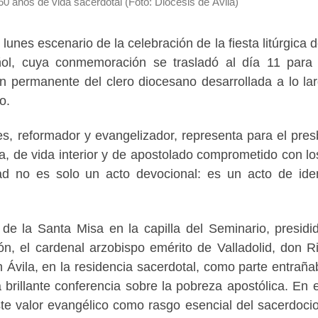
0 años de vida sacerdotal (Foto: Diócesis de Ávila)
lunes escenario de la celebración de la fiesta litúrgica 
ñol, cuya conmemoración se trasladó al día 11 para 
n permanente del clero diocesano desarrollada a lo la
o.
, reformador y evangelizador, representa para el presb
a, de vida interior y de apostolado comprometido con l
ad no es solo un acto devocional: es un acto de ide
de la Santa Misa en la capilla del Seminario, presidi
ón, el cardenal arzobispo emérito de Valladolid, don R
Ávila, en la residencia sacerdotal, como parte entraña
brillante conferencia sobre la pobreza apostólica. En el
e valor evangélico como rasgo esencial del sacerdocio