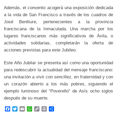
Además, el convento acogerá una exposición dedicada
a la vida de San Francisco a través de los cuadros de
José Benlliure, pertenecientes a la provincia
franciscana de la Inmaculada. Una marcha por los
lugares franciscanos más significativos de Ávila, o
actividades solidarias, completarán la oferta de
acciones previstas para este Jubileo.
Este Año Jubilar se presenta así como una oportunidad
para redescubrir la actualidad del mensaje franciscano:
una invitación a vivir con sencillez, en fraternidad y con
un corazón abierto a los más pobres, siguiendo el
ejemplo luminoso del “Poverello” de Asís ocho siglos
después de su muerte.
F
T
E
W
C
P
C
a
w
m
h
o
r
o