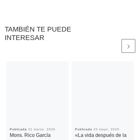
o
r
p
n
t
k
p
k
i
r
TAMBIÉN TE PUEDE
INTERESAR
Publicada
31 marzo, 2026
Publicada
20 mayo, 2020
Mons. Rico García
«La vida después de la