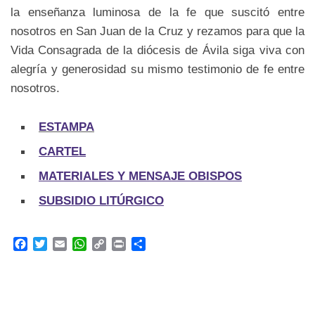
la enseñanza luminosa de la fe que suscitó entre
nosotros en San Juan de la Cruz y rezamos para que la
Vida Consagrada de la diócesis de Ávila siga viva con
alegría y generosidad su mismo testimonio de fe entre
nosotros.
ESTAMPA
CARTEL
MATERIALES Y MENSAJE OBISPOS
SUBSIDIO LITÚRGICO
F
T
E
W
C
P
C
a
w
m
h
o
r
o
c
i
a
a
p
i
m
e
t
i
t
y
n
p
b
t
l
s
L
t
a
o
e
A
i
r