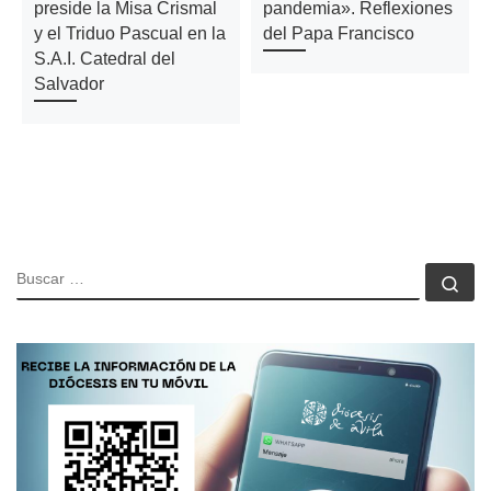
preside la Misa Crismal
pandemia». Reflexiones
y el Triduo Pascual en la
del Papa Francisco
S.A.I. Catedral del
Salvador
BUSCAR
Bu