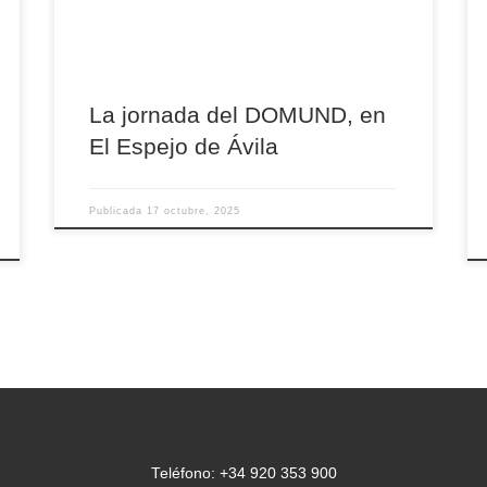
Es un precioso testimonio de primera mano de
cómo vivió la entrega de Robert Prevost con los
más […]
La jornada del DOMUND, en
El Espejo de Ávila
Publicada
17 octubre, 2025
Teléfono: +34 920 353 900