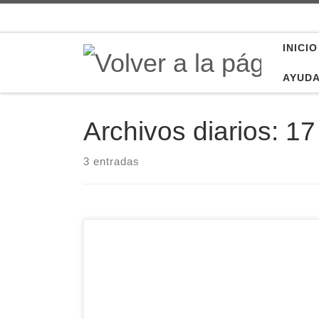
Saltar al contenido
INICIO
AYUD
Archivos diarios:
17
3 entradas
Francisco Trullén Galve ha tomado posesión
este 17 de octubre de su cargo como nuevo
presidente de la Junta de Cofradías de Semana
Santa de Ávila. El actual presidente de la
Hermandad Universitaria del Santísimo Cristo de