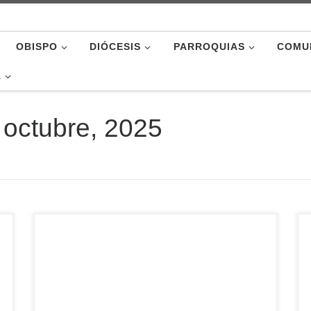
OBISPO
DIÓCESIS
PARROQUIAS
COMU
A
 octubre, 2025
Emisión del programa correspondiente al viernes
17 de octubre de 2025 Editorial: Misioneros de
corazón La Hermana Mari Jésica, de las Siervas
del Evangelio, proviene de la diócesis de
Chiclayo, donde fue misionero el Papa León XIV.