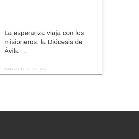
recuerda que la misión no es cosa del pasado,
sino una realidad viva que sigue transformando
corazones y comunidades en todo el mundo. […]
La esperanza viaja con los
misioneros: la Diócesis de
Ávila …
Publicada
17 octubre, 2025