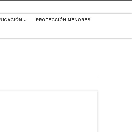
NICACIÓN
PROTECCIÓN MENORES
Este domingo la Iglesia celebra la Jornada
Mundial de las Misiones, el DOMUND, una cita
profundamente arraigada en la vida de las
comunidades cristianas. Bajo el lema
“Misioneros de esperanza”, esta jornada