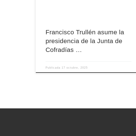
los Estudiantes y María Santísima de la
Sabiduría presentó una candidatura que resultó
la más votada en las […]
Francisco Trullén asume la
presidencia de la Junta de
Cofradías …
Publicada
17 octubre, 2025