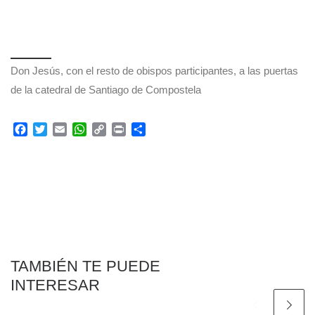
Don Jesús, con el resto de obispos participantes, a las puertas
de la catedral de Santiago de Compostela
F
T
E
W
C
P
C
a
w
m
h
o
r
o
c
i
a
a
p
i
m
e
t
i
t
y
n
p
b
t
l
s
L
t
a
o
e
A
i
r
o
r
p
n
t
k
p
k
i
r
TAMBIÉN TE PUEDE
INTERESAR