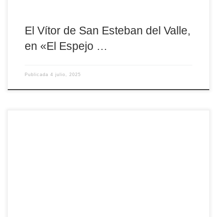
El Vítor de San Esteban del Valle,
en «El Espejo …
Publicada
4 julio, 2025
Desde hoy viernes, Cebreros acoge por segundo año el festival
cristiano “Life giving fest”. Se trata de una iniciativa para jóvenes
de toda España. Cinco días (del 4 al 8 de julio) donde se persigue
la evangelización de la zona y los participantes. Unaa jornadas
donde, a través de la acogida en familias, la música, la cultura
[…]