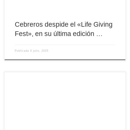
Cebreros despide el «Life Giving
Fest», en su última edición …
Publicada
4 julio, 2025
La Catedral del Salvador se convierte este verano en un
auténtico espacio de diálogo entre fe y arte, acogiendo la
exposición “Vasco de la Zarza. 500 años. El siglo de Ávila”, con
la que se culminan los actos conmemorativos del quinto
centenario del fallecimiento del escultor renacentista. Una
iniciativa que, hasta septiembre, permitirá al visitante […]