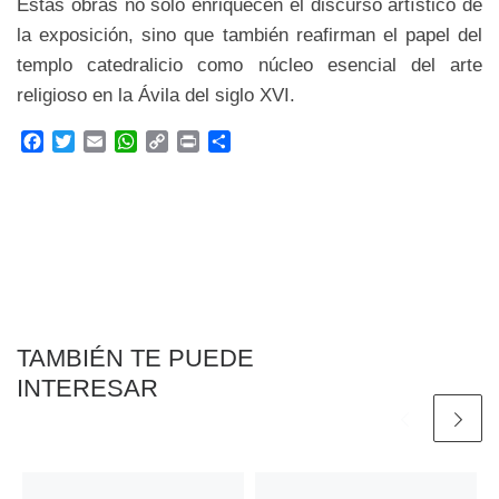
Estas obras no solo enriquecen el discurso artístico de
la exposición, sino que también reafirman el papel del
templo catedralicio como núcleo esencial del arte
religioso en la Ávila del siglo XVI.
F
T
E
W
C
P
C
a
w
m
h
o
r
o
c
i
a
a
p
i
m
e
t
i
t
y
n
p
b
t
l
s
L
t
a
o
e
A
i
r
o
r
p
n
t
k
p
k
i
r
TAMBIÉN TE PUEDE
INTERESAR