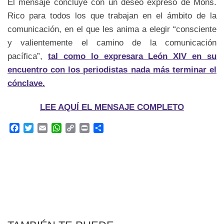
El mensaje concluye con un deseo expreso de Mons.
Rico para todos los que trabajan en el ámbito de la
comunicación, en el que les anima a elegir “consciente
y valientemente el camino de la comunicación
pacífica”,
tal como lo expresara León XIV en su
encuentro con los periodistas nada más terminar el
cónclave.
LEE AQUÍ EL MENSAJE COMPLETO
F
T
E
W
C
P
C
a
w
m
h
o
r
o
c
i
a
a
p
i
m
e
t
i
t
y
n
p
b
t
l
s
L
t
a
o
e
A
i
r
o
r
p
n
t
k
p
k
i
r