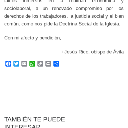
laicos inmersos en la realidad económica y
sociolaboral, a un renovado compromiso por los
derechos de los trabajadores, la justicia social y el bien
común, como nos pide la Doctrina Social de la Iglesia.
Con mi afecto y bendición,
+Jesús Rico, obispo de Ávila
F
T
E
W
C
P
C
a
w
m
h
o
r
o
c
i
a
a
p
i
m
e
t
i
t
y
n
p
b
t
l
s
L
t
a
o
e
A
i
r
o
r
p
n
t
k
p
k
i
r
TAMBIÉN TE PUEDE
INTERESAR