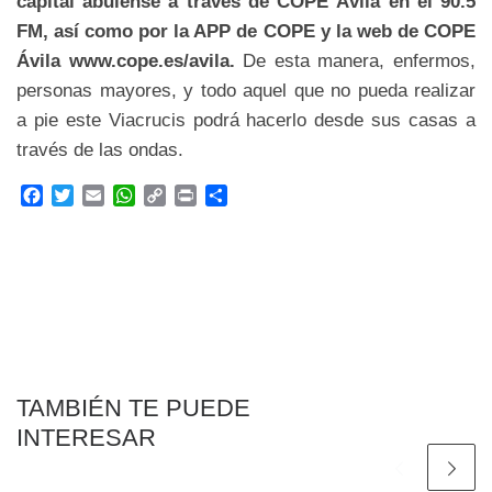
capital abulense a través de COPE Ávila en el 90.5
FM, así como por la APP de COPE y la web de COPE
Ávila www.cope.es/avila.
De esta manera, enfermos,
personas mayores, y todo aquel que no pueda realizar
a pie este Viacrucis podrá hacerlo desde sus casas a
través de las ondas.
F
T
E
W
C
P
C
a
w
m
h
o
r
o
c
i
a
a
p
i
m
e
t
i
t
y
n
p
b
t
l
s
L
t
a
o
e
A
i
r
o
r
p
n
t
k
p
k
i
r
TAMBIÉN TE PUEDE
INTERESAR