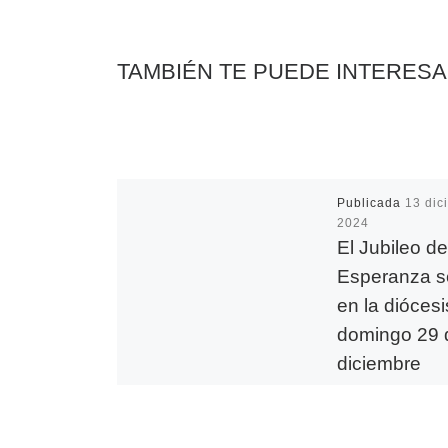
k
p
k
i
r
TAMBIÉN TE PUEDE INTERES
Publicada
13 dic
2024
El Jubileo de
Esperanza se
en la diócesi
domingo 29 
diciembre
Este mes de dici
comenzará un ti