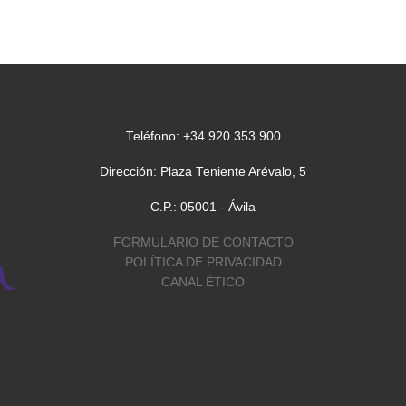
se […]
a Iglesia.
uena, el
rirá la
Teléfono: +34 920 353 900
Dirección: Plaza Teniente Arévalo, 5
C.P.: 05001 - Ávila
FORMULARIO DE CONTACTO
POLÍTICA DE PRIVACIDAD
CANAL ÉTICO