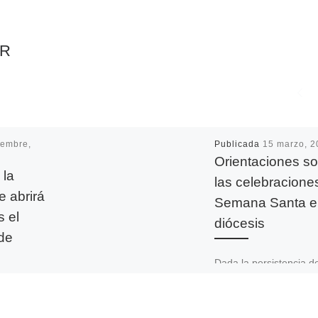
AR
iembre,
Publicada
15 marzo, 2
Orientaciones s
 la
las celebracione
 abrirá
Semana Santa e
s el
diócesis
de
Dada la persistencia de
pandemia y recogiendo
Decreto del Obispo de
embre
febrero de 2021 por el
empo de