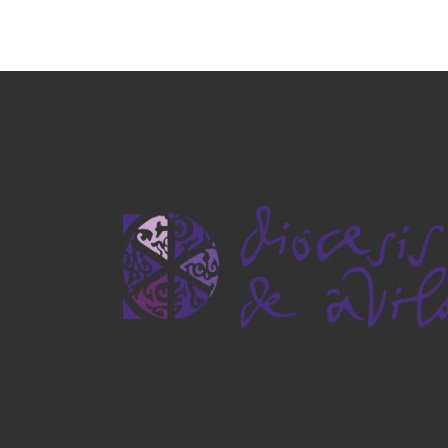
gracia para toda l
El día de Nocheb
Papa Francisco ab
[…]