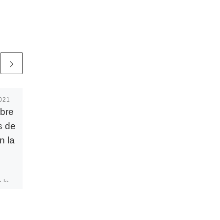
021
Publicada
1 marzo, 2020
obre
Carta del Obispo:
s de
«Las tentaciones»
n la
Este domingo es el primero
de Cuaresma y en todas las
misas del mundo se leerá el
 la
texto evangélico de las
 el
tentaciones […]
 3 de
 que