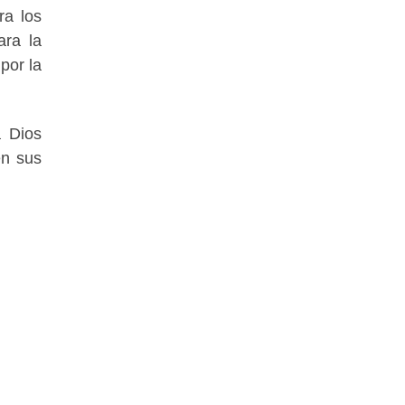
ra los
ara la
por la
a Dios
en sus