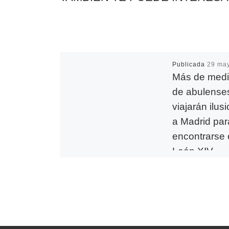
Publicada
29 ma
Más de medio
de abulense
viajarán ilu
a Madrid par
encontrarse
León XIV
La cercanía con l
de España, y la i
participar en un 
histórico, han pro
numerosa presen