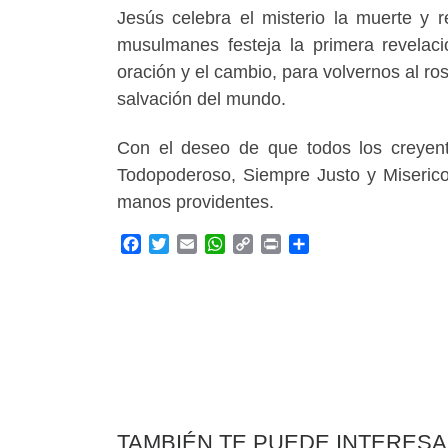
Jesús celebra el misterio la muerte y 
musulmanes festeja la primera revelac
oración y el cambio, para volvernos al ros
salvación del mundo.
Con el deseo de que todos los creyen
Todopoderoso, Siempre Justo y Miserico
manos providentes.
F
T
E
W
C
P
C
a
w
m
h
o
r
o
c
i
a
a
p
i
m
e
t
i
t
y
n
p
b
t
l
s
L
t
a
o
e
A
i
r
o
r
p
n
t
k
p
k
i
r
TAMBIÉN TE PUEDE INTERES