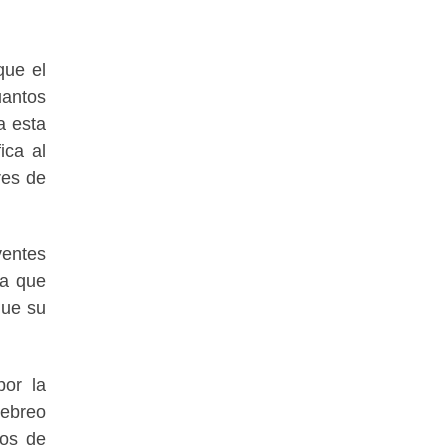
que el
uantos
a esta
ica al
res de
yentes
ra que
que su
por la
hebreo
los de