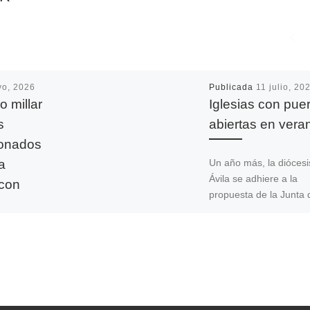
yo, 2026
Publicada
11 julio, 20
 millar
Iglesias con pue
s
abiertas en vera
sionados
a
Un año más, la diócesi
Ávila se adhiere a la
 con
propuesta de la Junta 
Castilla y León (junto a
resto […]
a capital
lusión por
evento
piciado la
cia de […]