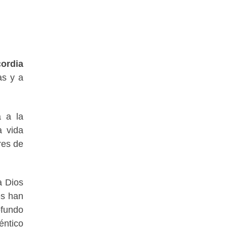
cordia
as y a
a a la
a vida
res de
a Dios
es han
fundo
éntico