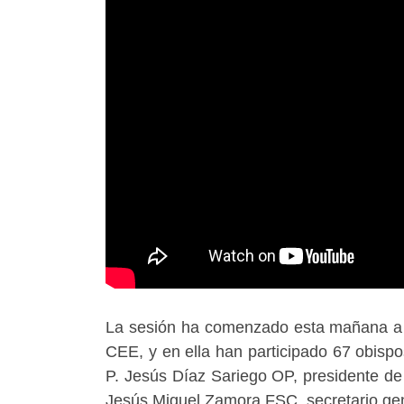
La sesión ha comenzado esta mañana a la
CEE, y en ella han participado 67 obispo
P. Jesús Díaz Sariego OP, presidente d
Jesús Miguel Zamora FSC, secretario gen