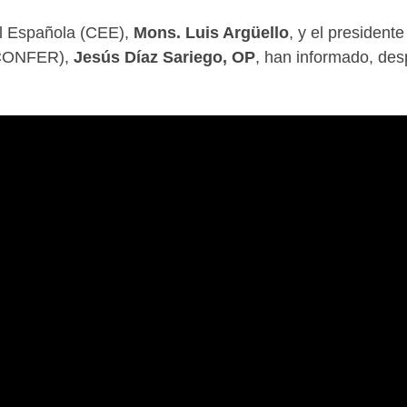
al Española (CEE),
Mons. Luis Argüello
, y el presidente
 (CONFER),
Jesús Díaz Sariego, OP
, han informado, des