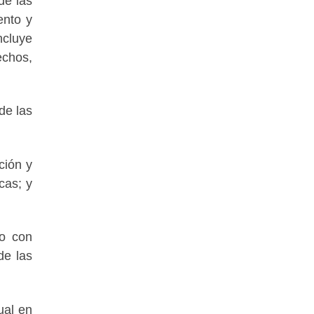
de las
ento y
ncluye
echos,
de las
ción y
cas; y
to con
de las
ual en