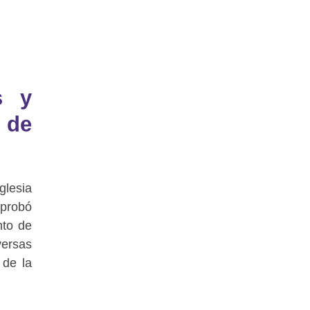
s y
 de
glesia
aprobó
nto de
ersas
 de la