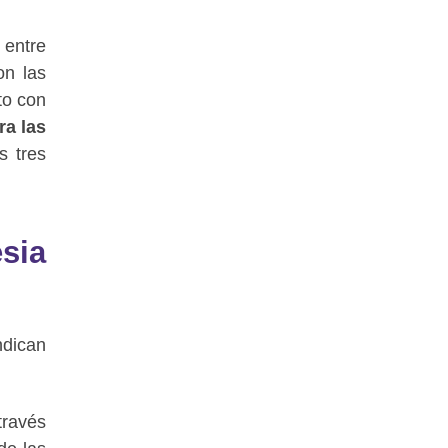
 entre
on las
to con
ra las
s tres
esia
ndican
través