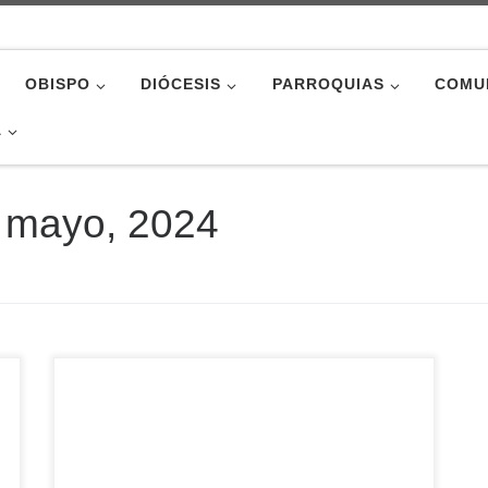
OBISPO
DIÓCESIS
PARROQUIAS
COMU
A
 mayo, 2024
La Oficina diocesana de Peregrinaciones ha
organizado para el próximo otoño una ruta por
Turquía, siguiendo la trazada durante los viajes
de San Pablo. Esta peregrinación tendrá lugar
del 4 al 11 de octubre, y se visitarán lugares tan