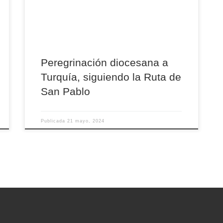
emblemáticos como estos: Capadocia. Una de
las regiones o provincias más antiguas de
Anatolia. El nombre, […]
Peregrinación diocesana a
Turquía, siguiendo la Ruta de
San Pablo
Publicada
21 mayo, 2024