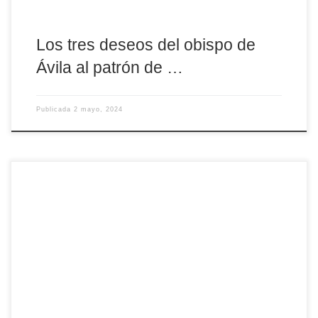
Los tres deseos del obispo de
Ávila al patrón de …
Publicada
2 mayo, 2024
«El recuerdo y la celebración de la figura de un mártir es una
ocasión de gracia, de bendición y de paz para la Iglesia y para
toda la sociedad. Vemos a los mártires como modelos de fe.
Ellos han de ayudarnos a profesar con integridad y valor la fe
cristiana». Es la mirada que hace […]