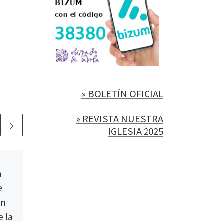
» BOLETÍN OFICIAL
» REVISTA NUESTRA
IGLESIA 2025
5
Publicada
6 septiembre,
a
2023
Mons. Rico, en el
e
curso de formación
en
para nuevos obispos
e la