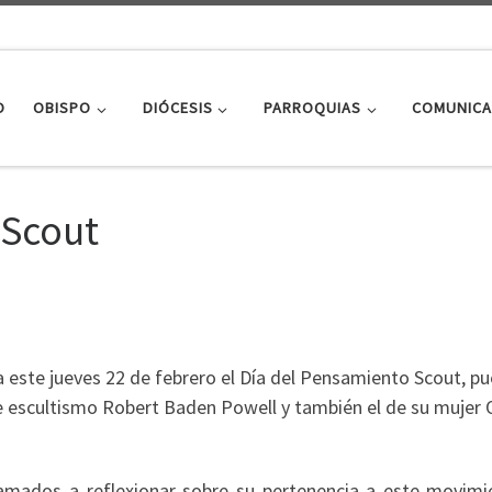
O
OBISPO
DIÓCESIS
PARROQUIAS
COMUNICA
 Scout
a este jueves 22 de febrero el Día del Pensamiento Scout, pu
e escultismo Robert Baden Powell y también el de su mujer 
lamados a reflexionar sobre su pertenencia a este movimi