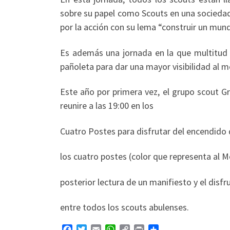
sobre su papel como Scouts en una sociedad
por la acción con su lema “construir un mun
Es además una jornada en la que multitud 
pañoleta para dar una mayor visibilidad al 
Este año por primera vez, el grupo scout G
reunire a las 19:00 en los
Cuatro Postes para disfrutar del encendido
los cuatro postes (color que representa al 
posterior lectura de un manifiesto y el disfr
entre todos los scouts abulenses.
F
T
E
W
C
P
C