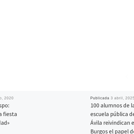
o, 2020
Publicada
3 abril, 202
spo:
100 alumnos de l
a fiesta
escuela pública d
dad»
Ávila reivindican 
Burgos el papel d