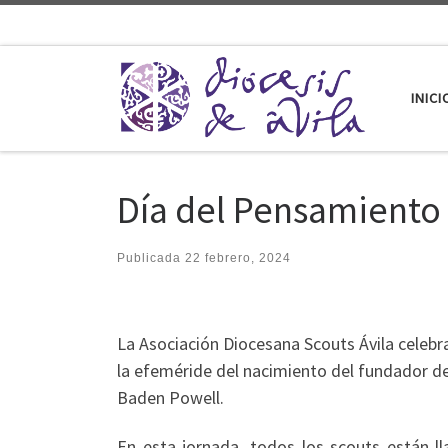
Saltar al contenido
INICI
Día del Pensamiento
Publicada
22 febrero, 2024
La Asociación Diocesana Scouts Ávila celebr
la efeméride del nacimiento del fundador d
Baden Powell.
En esta jornada, todos los scouts están l