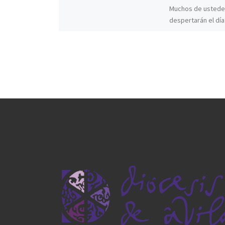
Muchos de ustede
despertarán el día
con algún regalo q
expresa en ese det
cariño de […]