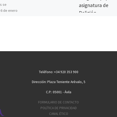
asignatura de
s se
 6 de enero
Religión
ue les
alle el
Más de 1.200 jóvenes
llegados de las nueve
provincias que compon
Castilla y León participa
ayer en el IX Encuentro
Regional de […]
Teléfono: +34 920 353 900
Dirección: Plaza Teniente Arévalo, 5
C.P.: 05001 - Ávila
FORMULARIO DE CONTACTO
POLÍTICA DE PRIVACIDAD
CANAL ÉTICO