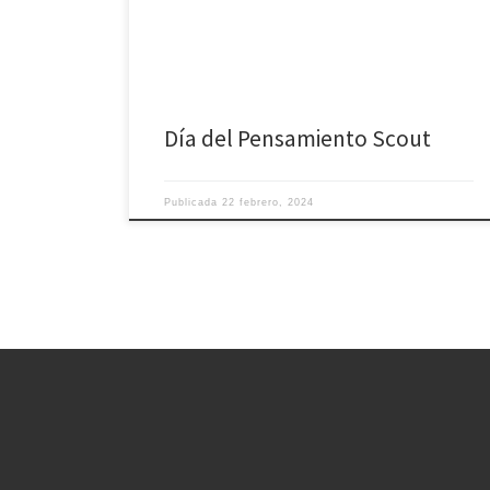
mujer Olave Baden Powell. En esta jornada, todos los
scouts están llamados a reflexionar sobre su
pertenencia a este movimiento y […]
Día del Pensamiento Scout
Publicada
22 febrero, 2024