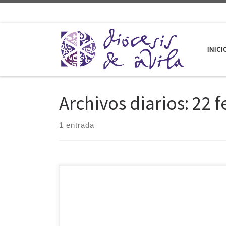
Saltar al contenido
INICI
Archivos diarios:
22 f
1 entrada
La Asociación Diocesana Scouts Ávila celebra este
jueves 22 de febrero el Día del Pensamiento Scout,
pues es la efeméride del nacimiento del fundador de
escultismo Robert Baden Powell y también el de su