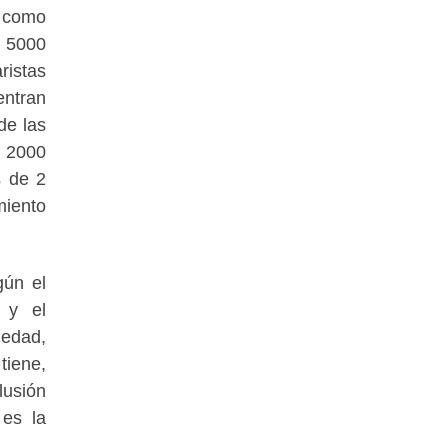
n como
e 5000
ristas
entran
de las
 2000
s de 2
miento
gún el
 y el
ledad,
tiene,
lusión
 es la