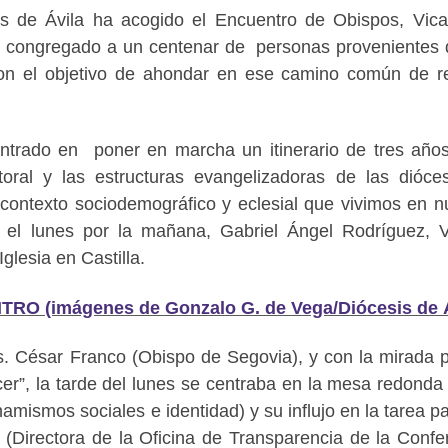
is de Ávila ha acogido el Encuentro de Obispos, Vica
 ha congregado a un centenar de personas provenientes 
on el objetivo de ahondar en ese camino común de r
entrado en poner en marcha un itinerario de tres año
storal y las estructuras evangelizadoras de las dióce
el contexto sociodemográfico y eclesial que vivimos en n
a, el lunes por la mañana, Gabriel Ángel Rodríguez, V
lesia en Castilla.
 (imágenes de Gonzalo G. de Vega/Diócesis de Á
s. César Franco (Obispo de Segovia), y con la mirada 
ocer”, la tarde del lunes se centraba en la mesa redonda
inamismos sociales e identidad) y su influjo en la tarea p
ín (Directora de la Oficina de Transparencia de la Confe