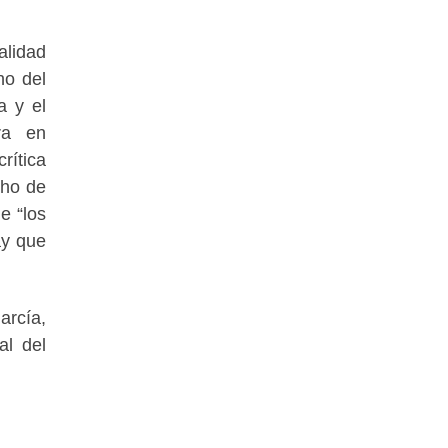
alidad
ho del
a y el
ra en
rítica
cho de
e “los
ay que
arcía,
al del