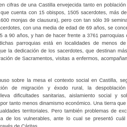
en cifras de una Castilla envejecida tanto en població
ra que cuenta con 15 obispos, 1505 sacerdotes, más d
 1600 monjas de clausura), pero con tan sólo 39 semina
sacerdotes, con una media de edad de 69 años, se conc
75 a 90 años, y han de hacer frente a 3761 parroquias 
dichas parroquias está en localidades de menos de
ique la dedicación de los sacerdotes, que destinan má
tración de Sacramentos, visitas a enfermos, acompaña
puso sobre la mesa el contexto social en Castilla, se
ción de migración y éxodo rural, la despoblación
eva dificultades sanitarias, aislamiento social y so
por tanto menos dinamismo económico. Una tierra que 
ualdades territoriales. Pero también problemas de exc
a de los vulnerables, ante lo cual se presentó cuál
través de Cáritas.