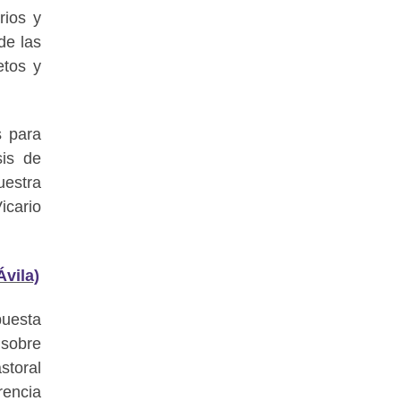
rios y
de las
etos y
s para
sis de
uestra
icario
vila)
puesta
 sobre
astoral
rencia