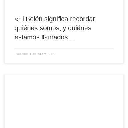
«El Belén significa recordar
quiénes somos, y quiénes
estamos llamados …
Publicada
1 diciembre, 2023
Si hay una figura por excelencia que nos ayuda a preparar el
tiempo de Adviento, esa es la Virgen María. En la Inmaculada
celebramos su entrega a la voluntad del Señor sin condiciones.
Dejémonos nosotros también iluminar por la luz que Ella
engendró. Te invitamos a participar en la Vigilia Diocesana que
este año celebraremos […]