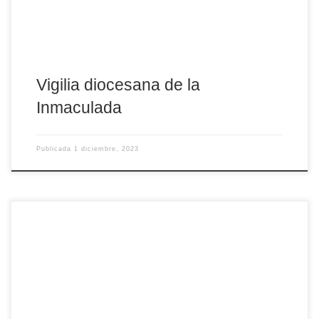
Vigilia diocesana de la
Inmaculada
Publicada
1 diciembre, 2023
En unos días comenzaremos el tiempo de Adviento, y desde la
Delegación de Apostolado Seglar de la diócesis de Ávila nos
invitan a iniciar estas semanas de preparación interior con la
oración. ¡Te esperamos!