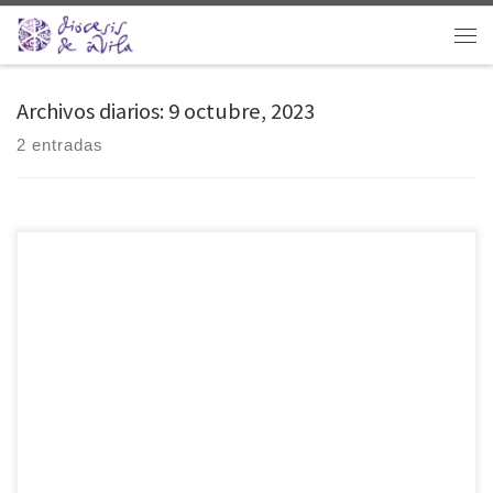
Saltar al contenido
Men
Archivos diarios:
9 octubre, 2023
2 entradas
El pasado sábado, 7 de octubre, tuvo lugar el envío a la misión de los
agentes evangelizadores de la diócesis. Profesores de Religión,
catequistas, colaboradores de parroquias, grupos y movimientos …
Todos aquellos que participan de forma activa en la vida de la
diócesis estaban llamados a esta celebración, que este año contó con
una […]