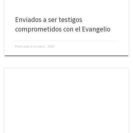
Enviados a ser testigos
comprometidos con el Evangelio
Publicada
9 octubre, 2023
Las temperaturas prácticamente veraniegas de este domingo
animaron a que la Ofrenda Grande en el Santuario diocesano de
Nuestra Señora de Sonsoles tuviera una enorme participación de fieles.
Las 15 localidades que componen la cofradía del Valle Amblés
honraron a la que es patrona de estas tierras cercanas a la capital
abulense, en una jornada […]